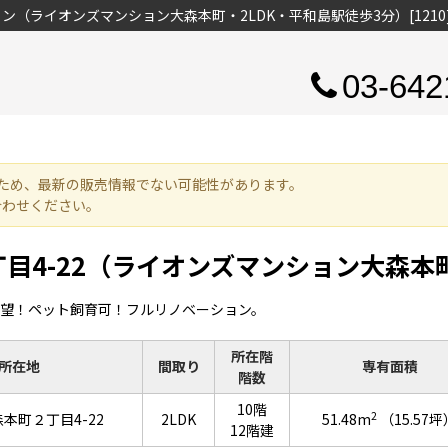
ン（ライオンズマンション大森本町・2LDK・平和島駅徒歩3分）[1210
03-642
ため、最新の販売情報でない可能性があります。
合わせください。
目4-22（ライオンズマンション大森本
望！ペット飼育可！フルリノベーション。
所在階
所在地
間取り
専有面積
階数
10階
2
本町２丁目4-22
2LDK
51.48m
（15.57坪
12階建