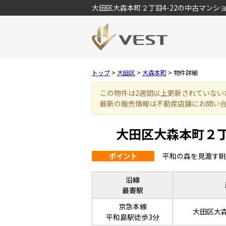
大田区大森本町２丁目4-22の中古マンショ
トップ
>
大田区
>
大森本町
>
物件詳細
この物件は2週間以上更新されていない
最新の販売情報は不動産店舗にお問い
大田区大森本町２丁
ポイント
平和の森を見渡す眺
沿線
最寄駅
京急本線
大田区大森
平和島駅徒歩3分