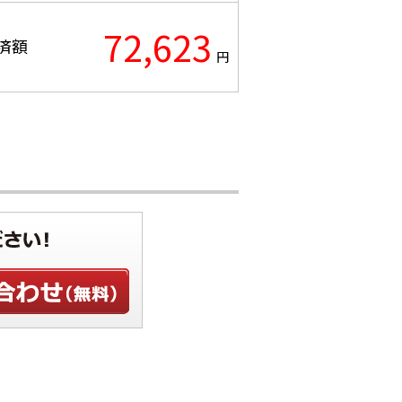
72,623
済額
円
せ