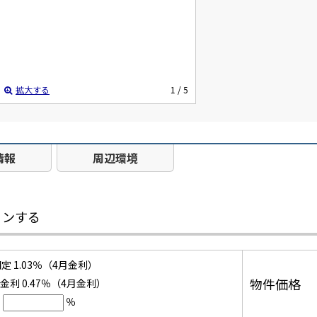
拡大する
1
/ 5
情報
周辺環境
ョンする
定 1.03％（4月金利）
物件価格
利 0.47％（4月金利）
％