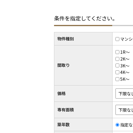
条件を指定してください。
物件種別
マンシ
1R～
2K～
間取り
3K～
4K～
5K～
価格
専有面積
築年数
指定な