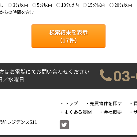
し
3分以内
5分以内
10分以内
15分以内
20分以内
からの時間を含む
検索結果を表示
（
17
件）
方はお電話にてお問い合わせください
03
休日／水曜日
トップ
売買物件を探す
よくある質問
会社概要
前レジデンス511